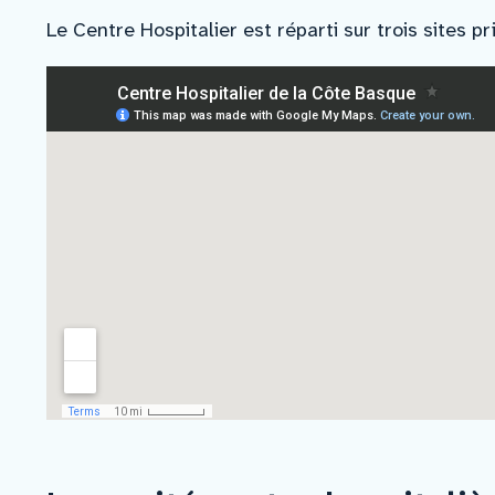
Le Centre Hospitalier est réparti sur trois sites p
Nous rejoindre
Vous former
Venir au CHCB
Espace agent
Faire un don
Contact