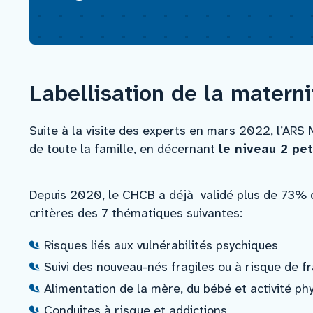
Nous rejoindre
Vous former
Labellisation de la materni
Venir au CHCB
Suite à la visite des experts en mars 2022, l’ARS 
de toute la famille, en décernant
le niveau 2 pet
Espace agent
Depuis 2020, le CHCB a déjà validé plus de 73% 
critères des 7 thématiques suivantes:
Faire un don
Risques liés aux vulnérabilités psychiques
Contact
Suivi des nouveau-nés fragiles ou à risque de fr
Alimentation de la mère, du bébé et activité ph
Conduites à risque et addictions