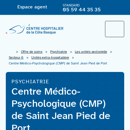
STANDARD
Espace agent
05 59 44 35 35
L’Hôpital
>
Offre de soins
>
Psychiatrie
>
Les unités sectorielle
>
Secteur 6
>
Unités extra-hospitalière
>
Centre Médico-Psychologique (CMP) de Saint Jean Pied de Port
Le groupement hospitalier
PSYCHIATRIE
Centre Médico-
Offre de soins
Psychologique (CMP)
Agir pour ma santé
de Saint Jean Pied de
Port
Vous êtes