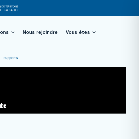
ions
Nous rejoindre
Vous êtes
 – supports
tagé
qualité
ologie