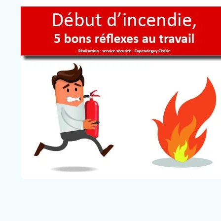
Nous rejoindre
Vous former
Venir au CHCB
Espace agent
Faire un don
Contact