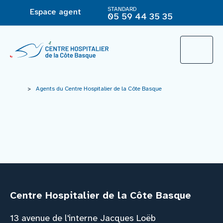
STANDARD
Espace agent
05 59 44 35 35
L’Hôpital
>
Agents du Centre Hospitalier de la Côte Basque
Le groupement hospitalier
Offre de soins
Agir pour ma santé
Centre Hospitalier de la Côte Basque
Vous êtes
13 avenue de l'interne Jacques Loëb