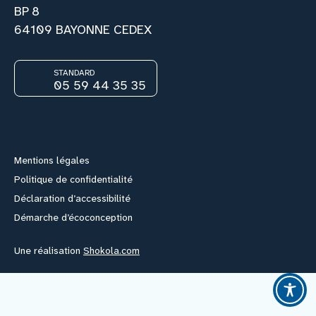
BP 8
64109 BAYONNE CEDEX
Nous rejoindre
STANDARD
Vous former
05 59 44 35 35
Facebook
Instagram
Youtube
Link
Venir au CHCB
Mentions légales
Espace agent
Politique de confidentialité
Déclaration d’accessibilité
Faire un don
Démarche d’écoconception
Une réalisation
Shokola.com
Contact