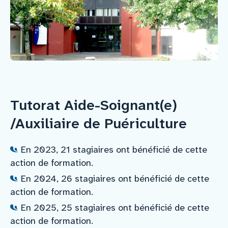
Nous rejoindre
Vous former
Venir au CHCB
Tutorat Aide-Soignant(e)
/Auxiliaire de Puériculture
Espace agent
En 2023, 21 stagiaires ont bénéficié de cette
Faire un don
action de formation.
En 2024, 26 stagiaires ont bénéficié de cette
Contact
action de formation.
En 2025, 25 stagiaires ont bénéficié de cette
action de formation.