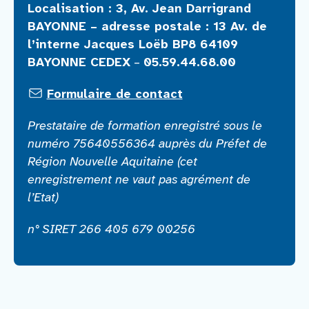
Les modalités de sélection sont définies
Localisation : 3, Av. Jean Darrigrand
par l’employeur du stagiaire. La sélection
BAYONNE – adresse postale : 13 Av. de
se fera au regard du nombre de places
l’interne Jacques Loëb BP8 64109
disponibles sur une session de formation
BAYONNE CEDEX
–
05.59.44.68.00
selon l’ordre d’inscription.
Formulaire de contact
Débouchés :
Calendrier et inscription
Prestataire de formation enregistré sous le
numéro 75640556364 auprès du Préfet de
Prochaines sessions :
Région Nouvelle Aquitaine (cet
Les 24 -25 mars puis 16 octobre
enregistrement ne vaut pas agrément de
2026
l’Etat)
Les 9-10 juin et 9 décembre 2026
n° SIRET 266 405 679 00256
Inscriptions :
Pour les agents du GHT : auprès du
service de formation continue
Pour les stagiaires hors GHT : en