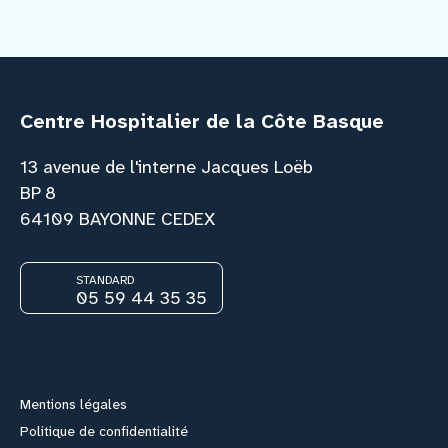
cliquant sur le lien « formulaire de
contact » ci-dessous.
Formulaire de contact
Centre Hospitalier de la Côte Basque
13 avenue de l'interne Jacques Loëb
BP 8
64109 BAYONNE CEDEX
STANDARD
05 59 44 35 35
Facebook
Instagram
Youtube
Link
Mentions légales
Politique de confidentialité