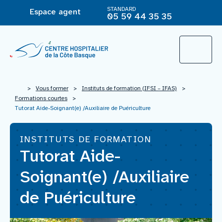
STANDARD
Espace agent
05 59 44 35 35
L’Hôpital
>
Vous former
>
Instituts de formation (IFSI – IFAS)
>
Formations courtes
>
Tutorat Aide-Soignant(e) /Auxiliaire de Puériculture
Le groupement hospitalier
INSTITUTS DE FORMATION
Tutorat Aide-
Offre de soins
Soignant(e) /Auxiliaire
Agir pour ma santé
de Puériculture
Vous êtes