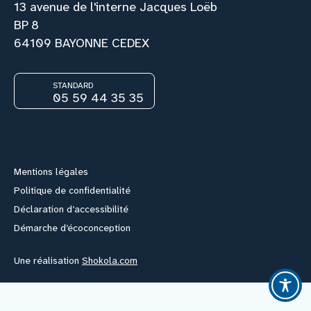
13 avenue de l'interne Jacques Loëb
BP 8
Nous rejoindre
64109 BAYONNE CEDEX
Vous former
STANDARD
05 59 44 35 35
Facebook
Instagram
Youtube
Link
Venir au CHCB
Espace agent
Mentions légales
Politique de confidentialité
Faire un don
Déclaration d’accessibilité
Démarche d’écoconception
Contact
Une réalisation
Shokola.com