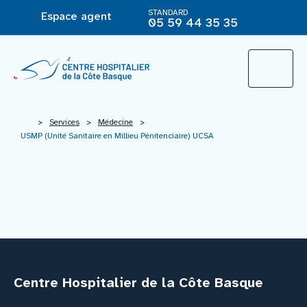
STANDARD
Espace agent
05 59 44 35 35
L’Hôpital
>
Services
>
Médecine
>
USMP (Unité Sanitaire en Millieu Pénitenciaire) UCSA
Le groupement hospitalier
Offre de soins
Agir pour ma santé
Centre Hospitalier de la Côte Basque
Vous êtes