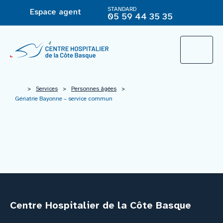
STANDARD
Espace agent
05 59 44 35 35
L’Hôpital
>
Services
>
Personnes âgées
>
Gériatrie Bayonne – service commun
Le groupement hospitalier
Offre de soins
Agir pour ma santé
Centre Hospitalier de la Côte Basque
Vous êtes