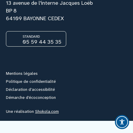
13 avenue de l'interne Jacques Loëb
BP 8
Nous rejoindre
64109 BAYONNE CEDEX
Vous former
STANDARD
05 59 44 35 35
Facebook
Instagram
Youtube
Link
Venir au CHCB
Espace agent
Mentions légales
Politique de confidentialité
Faire un don
Déclaration d’accessibilité
Démarche d’écoconception
Contact
Une réalisation
Shokola.com