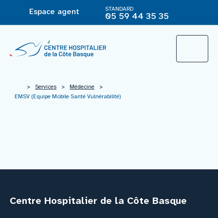
STANDARD
Espace agent
05 59 44 35 35
L’Hôpital
>
Services
>
Médecine
>
EMSV (Equipe Mobile Santé Vulnérabilité)
Le groupement hospitalier
Offre de soins
Agir pour ma santé
Centre Hospitalier de la Côte Basque
Vous êtes