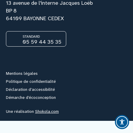
13 avenue de l'interne Jacques Loëb
BP 8
Nous rejoindre
64109 BAYONNE CEDEX
Vous former
STANDARD
05 59 44 35 35
Facebook
Instagram
Youtube
Link
Venir au CHCB
Espace agent
Mentions légales
Politique de confidentialité
Faire un don
Déclaration d’accessibilité
Démarche d’écoconception
Contact
Une réalisation
Shokola.com