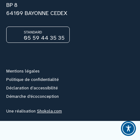
BP 8
64109 BAYONNE CEDEX
Nous rejoindre
STANDARD
Vous former
05 59 44 35 35
Facebook
Instagram
Youtube
Link
Venir au CHCB
Mentions légales
Espace agent
Politique de confidentialité
Déclaration d’accessibilité
Faire un don
Démarche d’écoconception
Une réalisation
Shokola.com
Contact