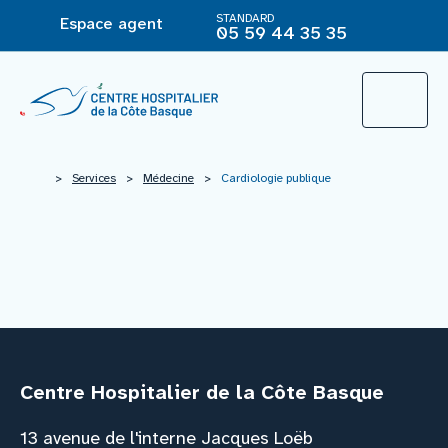
STANDARD
Espace agent
05 59 44 35 35
L’Hôpital
>
Services
>
Médecine
>
Cardiologie publique
Le groupement hospitalier
Offre de soins
Agir pour ma santé
Centre Hospitalier de la Côte Basque
Vous êtes
13 avenue de l'interne Jacques Loëb