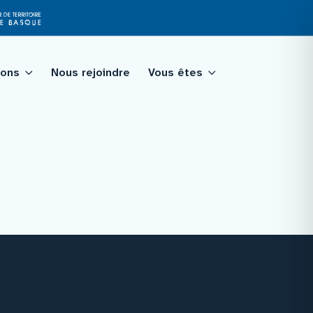
ions
Nous rejoindre
Vous êtes
tagé
qualité
Facebook
Instagram
Youtube
Linkedin
ologie