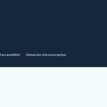
icance – institut de cancé
’accessibilité
Démarche d’écoconception