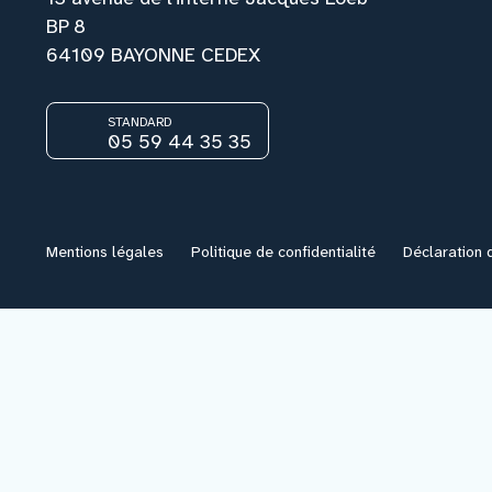
BP 8
64109 BAYONNE CEDEX
Nous rejoindre
STANDARD
Vous former
05 59 44 35 35
Venir au CHCB
Mentions légales
Politique de confidentialité
Déclaration d
Espace agent
Faire un don
Contact