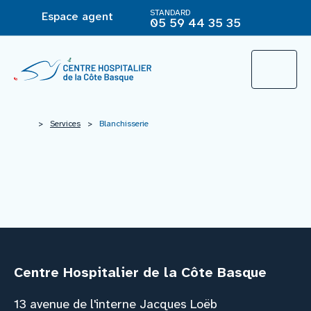
STANDARD
Espace agent
05 59 44 35 35
L’Hôpital
>
Services
>
Blanchisserie
Le groupement hospitalier
Offre de soins
Agir pour ma santé
Centre Hospitalier de la Côte Basque
Vous êtes
13 avenue de l'interne Jacques Loëb