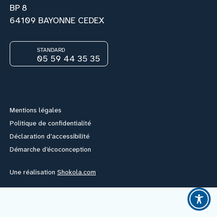
BP 8
64109 BAYONNE CEDEX
Nous rejoindre
STANDARD
Vous former
05 59 44 35 35
Facebook
Instagram
Youtube
Link
Venir au CHCB
Mentions légales
Espace agent
Politique de confidentialité
Déclaration d’accessibilité
Faire un don
Démarche d’écoconception
Une réalisation
Shokola.com
Contact