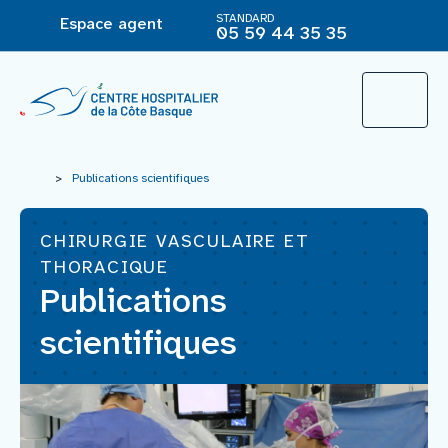
STANDARD
Espace agent
05 59 44 35 35
L’Hôpital
>
Publications scientifiques
CHIRURGIE VASCULAIRE ET
Le groupement hospitalier
THORACIQUE
Publications
Offre de soins
scientifiques
Agir pour ma santé
Vous êtes