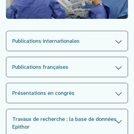
Nous rejoindre
Vous former
Publications internationales
Venir au CHCB
Publications françaises
Espace agent
Faire un don
« Score de risque de complication
Présentations en congrès
après chirurgie thoracique »
–
« Sevrage tabagique avant chirurgie »:
Contact
–
Travaux de recherche : la base de données
Epithor