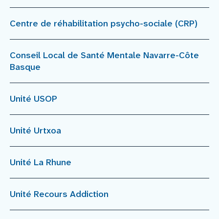
Centre de réhabilitation psycho-sociale (CRP)
Nous rejoindre
Vous former
Conseil Local de Santé Mentale Navarre-Côte
Basque
Venir au CHCB
Unité USOP
Espace agent
Unité Urtxoa
Faire un don
Unité La Rhune
Contact
Unité Recours Addiction