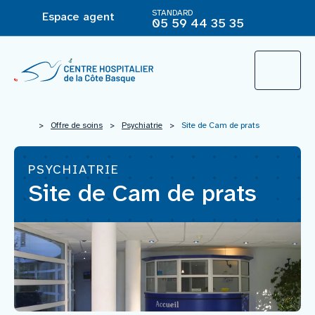
STANDARD
Espace agent
05 59 44 35 35
L’Hôpital
>
Offre de soins
>
Psychiatrie
>
Site de Cam de prats
PSYCHIATRIE
Le groupement hospitalier
Site de Cam de prats
Offre de soins
Agir pour ma santé
Vous êtes