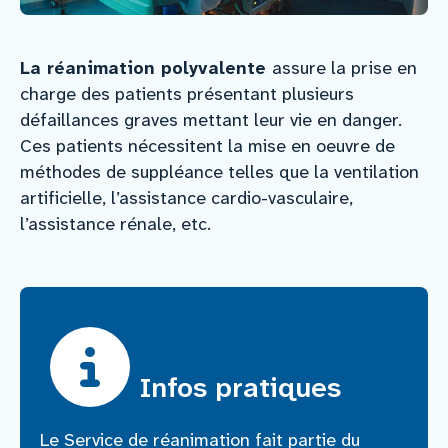
Nous rejoindre
La réanimation polyvalente
assure la prise en
charge des patients présentant plusieurs
Vous former
défaillances graves mettant leur vie en danger.
Ces patients nécessitent la mise en oeuvre de
méthodes de suppléance telles que la ventilation
Venir au CHCB
artificielle, l’assistance cardio-vasculaire,
l’assistance rénale, etc.
Espace agent
Faire un don
Contact
Infos pratiques
Le Service de réanimation fait partie du