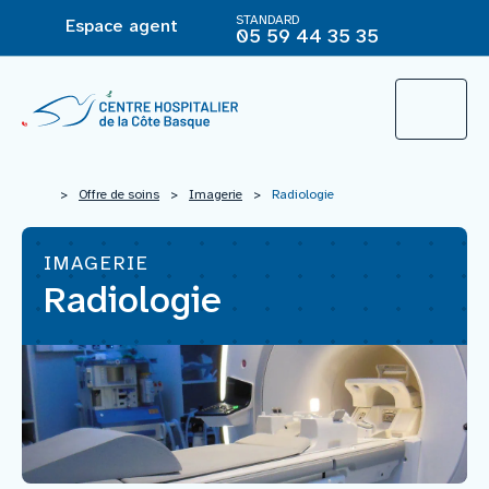
STANDARD
Espace agent
05 59 44 35 35
L’Hôpital
>
Offre de soins
>
Imagerie
>
Radiologie
IMAGERIE
Le groupement hospitalier
Radiologie
Offre de soins
Agir pour ma santé
Vous êtes