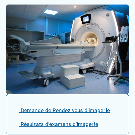
Nous rejoindre
Vous former
Venir au CHCB
Espace agent
Faire un don
Contact
Demande de Rendez vous d’imagerie
Résultats d’examens d’imagerie