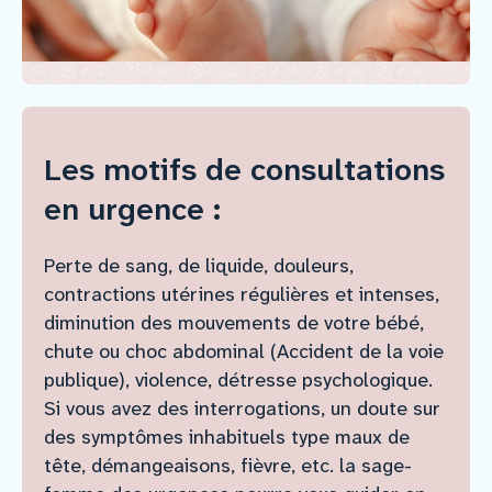
Nous rejoindre
Vous former
Les motifs de consultations
Venir au CHCB
en urgence :
Espace agent
Perte de sang, de liquide, douleurs,
contractions utérines régulières et intenses,
diminution des mouvements de votre bébé,
Faire un don
chute ou choc abdominal (Accident de la voie
publique), violence, détresse psychologique.
Contact
Si vous avez des interrogations, un doute sur
des symptômes inhabituels type maux de
tête, démangeaisons, fièvre, etc. la sage-