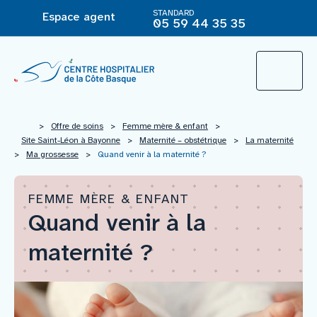
STANDARD
Espace agent
05 59 44 35 35
L’Hôpital
>
Offre de soins
>
Femme mère & enfant
>
Site Saint-Léon à Bayonne
>
Maternité – obstétrique
>
La maternité
>
Ma grossesse
>
Quand venir à la maternité ?
Le groupement hospitalier
FEMME MÈRE & ENFANT
Quand venir à la
Offre de soins
maternité ?
Agir pour ma santé
Vous êtes