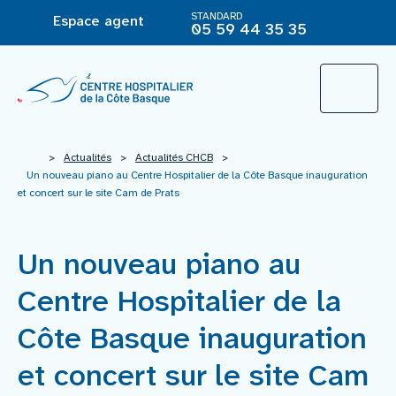
STANDARD
Espace agent
05 59 44 35 35
L’Hôpital
>
Actualités
>
Actualités CHCB
>
Un nouveau piano au Centre Hospitalier de la Côte Basque inauguration
et concert sur le site Cam de Prats
Le groupement hospitalier
Un nouveau piano au
Offre de soins
Centre Hospitalier de la
Agir pour ma santé
Côte Basque inauguration
et concert sur le site Cam
Vous êtes