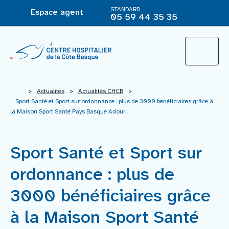
STANDARD
Espace agent
05 59 44 35 35
L’Hôpital
>
Actualités
>
Actualités CHCB
>
Sport Santé et Sport sur ordonnance : plus de 3000 bénéficiaires grâce à
la Maison Sport Santé Pays Basque Adour
Le groupement hospitalier
Sport Santé et Sport sur
Offre de soins
ordonnance : plus de
Agir pour ma santé
3000 bénéficiaires grâce
à la Maison Sport Santé
Vous êtes