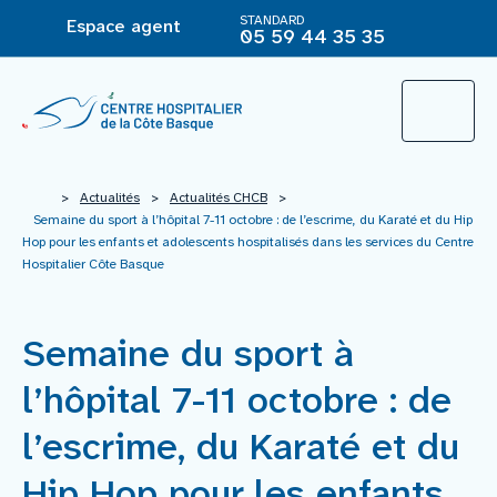
STANDARD
Espace agent
05 59 44 35 35
L’Hôpital
>
Actualités
>
Actualités CHCB
>
Semaine du sport à l’hôpital 7-11 octobre : de l’escrime, du Karaté et du Hip
Hop pour les enfants et adolescents hospitalisés dans les services du Centre
Hospitalier Côte Basque
Le groupement hospitalier
Offre de soins
Semaine du sport à
l’hôpital 7-11 octobre : de
Agir pour ma santé
l’escrime, du Karaté et du
Vous êtes
Hip Hop pour les enfants