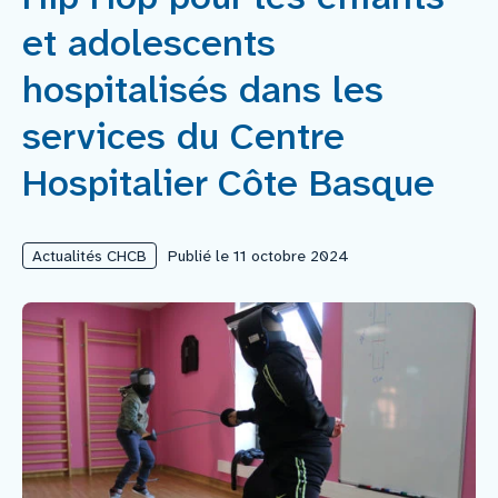
et adolescents
Nous rejoindre
hospitalisés dans les
Vous former
services du Centre
Hospitalier Côte Basque
Venir au CHCB
Actualités CHCB
Publié le 11 octobre 2024
Espace agent
Faire un don
Contact