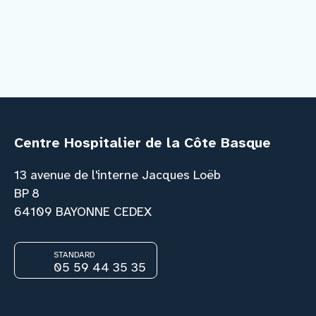
Centre Hospitalier de la Côte Basque
13 avenue de l'interne Jacques Loëb
BP 8
64109 BAYONNE CEDEX
STANDARD
05 59 44 35 35
Facebook
Instagram
Youtube
Link