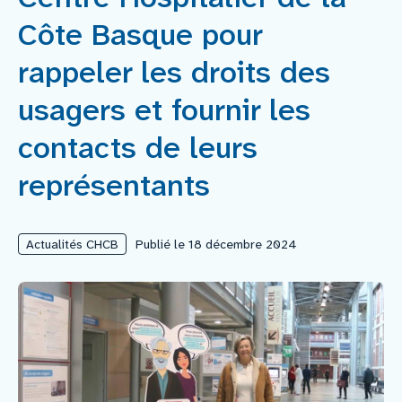
Côte Basque pour
Nous rejoindre
rappeler les droits des
Vous former
usagers et fournir les
contacts de leurs
Venir au CHCB
représentants
Espace agent
Actualités CHCB
Publié le 18 décembre 2024
Faire un don
Contact