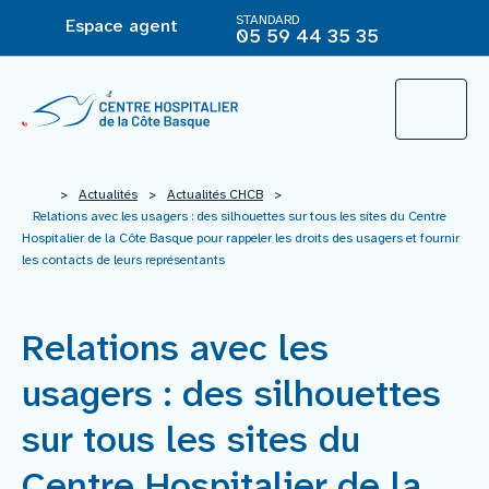
STANDARD
Espace agent
05 59 44 35 35
L’Hôpital
>
Actualités
>
Actualités CHCB
>
Relations avec les usagers : des silhouettes sur tous les sites du Centre
Hospitalier de la Côte Basque pour rappeler les droits des usagers et fournir
les contacts de leurs représentants
Le groupement hospitalier
Offre de soins
Relations avec les
usagers : des silhouettes
Agir pour ma santé
sur tous les sites du
Vous êtes
Centre Hospitalier de la