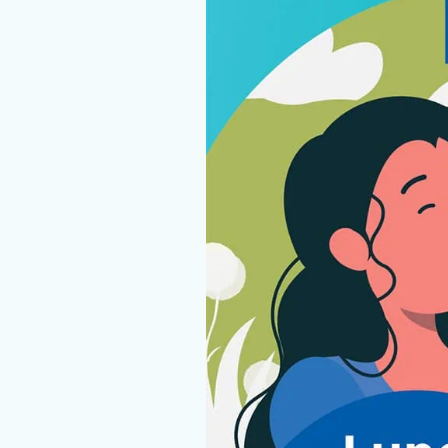
Nous rejoindre
Vous former
Venir au CHCB
Espace agent
Faire un don
Contact