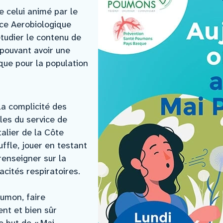
e celui animé par le
nce Aerobiologique
étudier le contenu de
s pouvant avoir une
ique pour la population
la complicité des
les du service de
alier de la Côte
ffle, jouer en testant
 renseigner sur la
cités respiratoires.
oumon, faire
nt et bien sûr
le but de « Mai