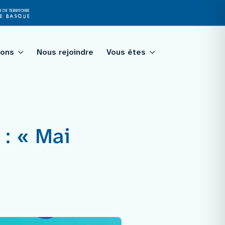
ions
Nous rejoindre
Vous êtes
tagé
 : « Mai
qualité
ologie