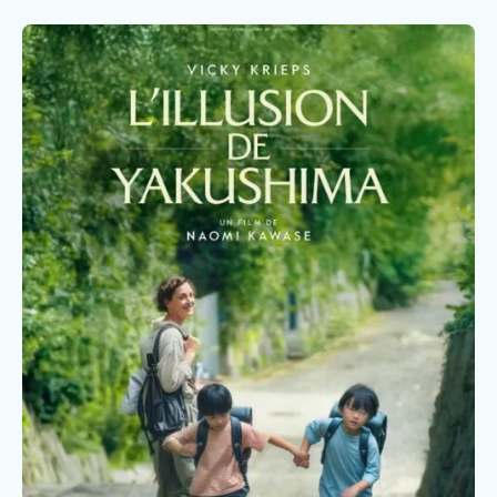
Nous rejoindre
Vous former
Venir au CHCB
Espace agent
Faire un don
Contact