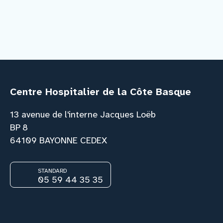
Centre Hospitalier de la Côte Basque
13 avenue de l'interne Jacques Loëb
BP 8
64109 BAYONNE CEDEX
STANDARD
05 59 44 35 35
Facebook
Instagram
Youtube
Link