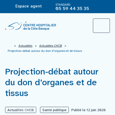
STANDARD
Espace agent
05 59 44 35 35
L’Hôpital
>
Actualités
>
Actualités CHCB
>
Projection-débat autour du don d’organes et de tissus
Le groupement hospitalier
Projection-débat autour
Offre de soins
du don d’organes et de
tissus
Agir pour ma santé
Actualités CHCB
Santé publique
Publié le 12 juin 2026
Vous êtes