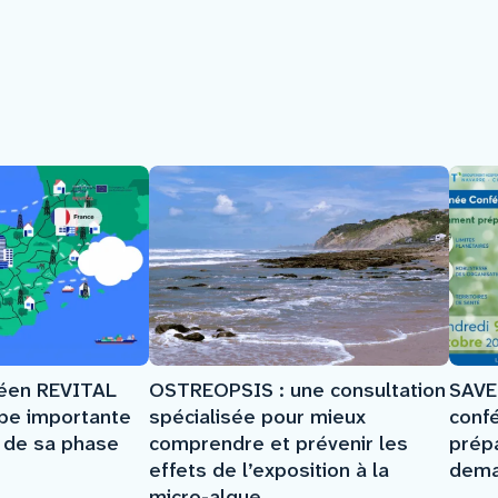
SAVE
péen REVITAL
OSTREOPSIS : une consultation
conf
ape importante
spécialisée pour mieux
prép
e de sa phase
comprendre et prévenir les
dema
effets de l’exposition à la
micro-algue