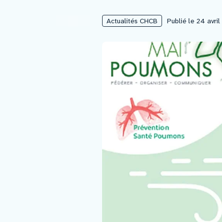
Actualités CHCB
Publié le 24 avri
Nous rejoindre
Vous former
Venir au CHCB
Espace agent
Faire un don
Contact