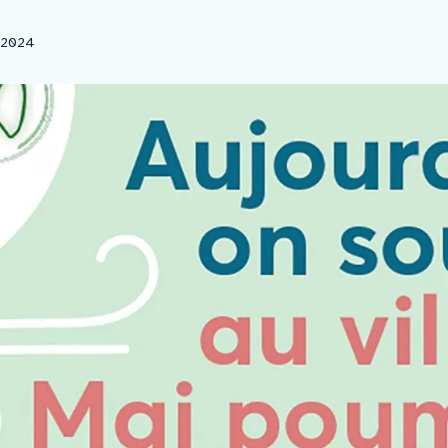
icance – institut de cancé
l 2024