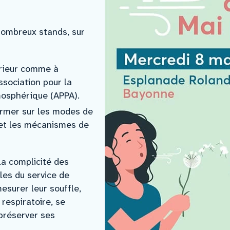
 nombreux stands, sur
térieur comme à
Association pour la
mosphérique (APPA).
former sur les modes de
 et les mécanismes de
la complicité des
les du service de
surer leur souffle,
 respiratoire, se
préserver ses