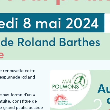
e renouvelle cette
l’esplanade Roland
 sous forme d’un «
ratuite, constitué de
e grand public accède