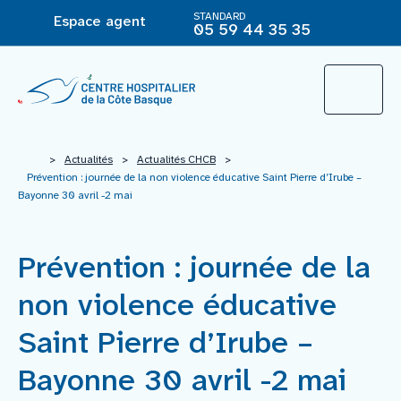
STANDARD
Espace agent
05 59 44 35 35
L’Hôpital
>
Actualités
>
Actualités CHCB
>
Prévention : journée de la non violence éducative Saint Pierre d’Irube –
Bayonne 30 avril -2 mai
Le groupement hospitalier
Prévention : journée de la
Offre de soins
non violence éducative
Agir pour ma santé
Saint Pierre d’Irube –
Bayonne 30 avril -2 mai
Vous êtes