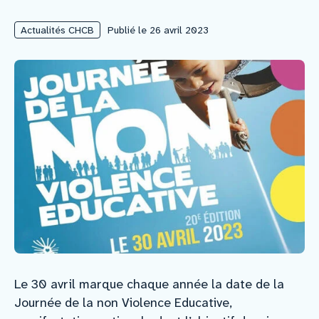
Actualités CHCB
Publié le 26 avril 2023
Nous rejoindre
Vous former
Venir au CHCB
Espace agent
Faire un don
Contact
Le 30 avril marque chaque année la date de la
Journée de la non Violence Educative,