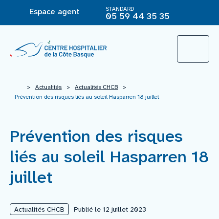
STANDARD
Espace agent
05 59 44 35 35
L’Hôpital
>
Actualités
>
Actualités CHCB
>
Prévention des risques liés au soleil Hasparren 18 juillet
Le groupement hospitalier
Prévention des risques
Offre de soins
liés au soleil Hasparren 18
juillet
Agir pour ma santé
Actualités CHCB
Publié le 12 juillet 2023
Vous êtes