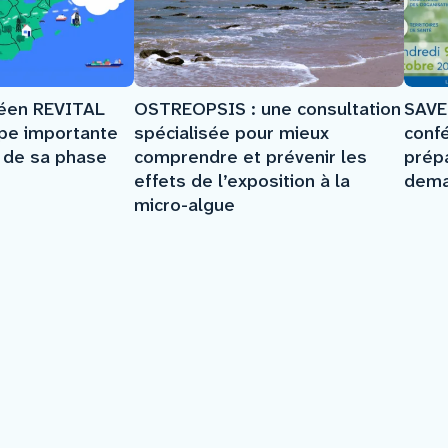
SAVE
péen REVITAL
OSTREOPSIS : une consultation
conf
ape importante
spécialisée pour mieux
prép
e de sa phase
comprendre et prévenir les
dema
effets de l’exposition à la
micro-algue