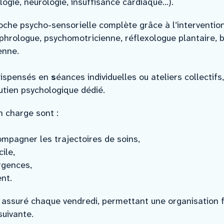
ogie, neurologie, insuffisance cardiaque…).
che psycho-sensorielle complète grâce à l’interventio
phrologue, psychomotricienne, réflexologue plantaire, b
enne.
ispensés en
s
éances individuelles ou ateliers collectif
utien psychologique dédié.
n charge sont :
ompagner les trajectoires de soins,
ile,
rgences,
ent.
 assuré chaque vendredi, permettant une organisation f
suivante.