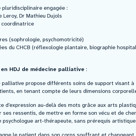
 pluridisciplinaire engagée :
e Leroy, Dr Mathieu Dujols
 coordinatrice
res (sophrologie, psychomotricité)
es du CHCB (réflexologie plantaire, biographie hospitali
 en HDJ de médecine palliative
:
palliative propose différents soins de support visant à a
atients, en tenant compte de leurs dimensions corporell
e d’expression au-delà des mots grâce aux arts plastiqu
rer ses ressentis, de mettre en forme son vécu et de c
 psychologue art-thérapeute, sans prérequis artistique
ne le patient dans son corps souffrant et changeant, s