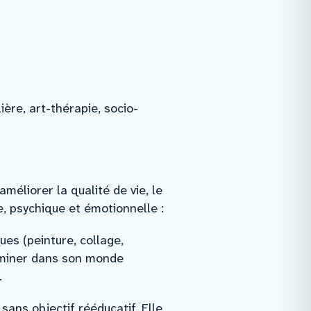
ère, art-thérapie, socio-
méliorer la qualité de vie, le
e, psychique et émotionnelle :
es (peinture, collage,
heminer dans son monde
.
ans objectif rééducatif. Elle