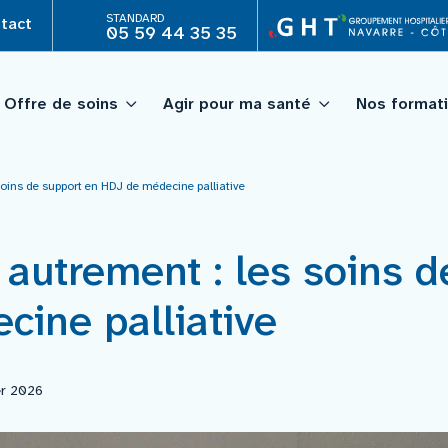
STANDARD
tact
05 59 44 35 35
Offre de soins
Agir pour ma santé
Nos format
soins de support en HDJ de médecine palliative
 IFAS)
Projet d’établissement
Personnes âgées
Professionnels
Recherche clinique
CESU 64A)
Projet médico soignant par
Psychiatrie
 autrement : les soins d
Télémédecine
ublique
Les chiffres et indicateurs 
Laboratoire
Organisation médicale
ine palliative
Annuaire
Pharmacie
Quoi de neuf ?
er 2026
Icance – institut de cancér
Hospi’line
Pilot’âge