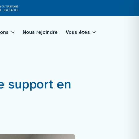
ions
Nous rejoindre
Vous êtes
tagé
e support en
qualité
ologie