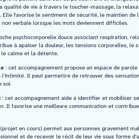
 la qualité de vie à travers le toucher-massage, la relax
 Elle favorise le sentiment de sécurité, le maintien de l
 non verbale lorsque les mots deviennent difficiles.
che psychocorporelle douce associant respiration, rela
ibue à apaiser la douleur, les tensions corporelles, le st
t le calme et la détente.
le
: cet accompagnement propose un espace de parole 
l’intimité. Il peut permettre de retrouver des sensatio
 soi.
i
: cet accompagnement aide à identifier et mobiliser s
n. Il favorise une meilleure communication et contribue 
(projet en cours) permet aux personnes gravement mal
sionnel et de recevoir le récit de leur vie sous forme d’