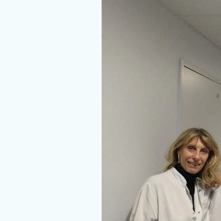
Nous rejoindre
Vous former
Venir au CHCB
Espace agent
Faire un don
Contact