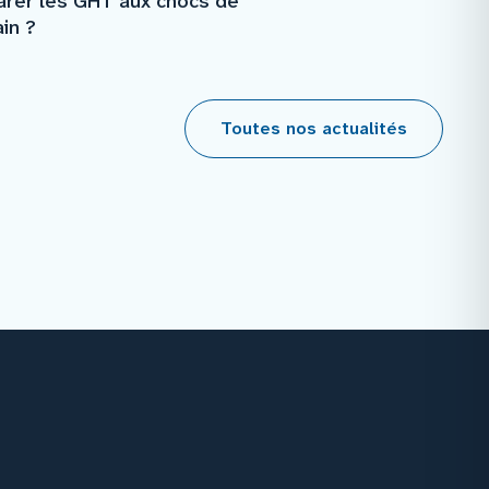
arer les GHT aux chocs de
in ?
Toutes nos actualités
Facebook
Instagram
Youtube
Linkedin