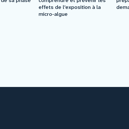
prép
e de sa phase
comprendre et prévenir les
dema
effets de l’exposition à la
micro-algue