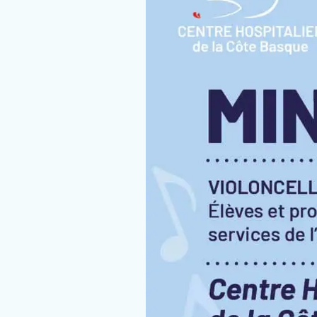
Nous rejoindre
Vous former
Venir au CHCB
Espace agent
Faire un don
Contact