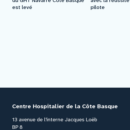
du GHT Navarre Côte Basque
avec la réussit
est levé
pilote
Centre Hospitalier de la Côte Basque
13 avenue de l'interne Jacques Loëb
BP 8