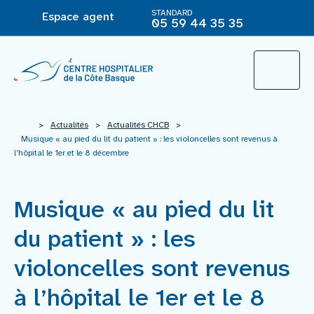
STANDARD
Espace agent
05 59 44 35 35
L’Hôpital
>
Actualités
>
Actualités CHCB
>
Musique « au pied du lit du patient » : les violoncelles sont revenus à
l’hôpital le 1er et le 8 décembre
Le groupement hospitalier
Musique « au pied du lit
Offre de soins
du patient » : les
Agir pour ma santé
violoncelles sont revenus
à l’hôpital le 1er et le 8
Vous êtes