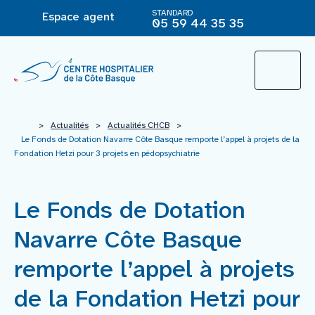
STANDARD
Espace agent
05 59 44 35 35
L’Hôpital
>
Actualités
>
Actualités CHCB
>
Le Fonds de Dotation Navarre Côte Basque remporte l’appel à projets de la
Fondation Hetzi pour 3 projets en pédopsychiatrie
Le groupement hospitalier
Le Fonds de Dotation
Offre de soins
Navarre Côte Basque
Agir pour ma santé
remporte l’appel à projets
de la Fondation Hetzi pour
Vous êtes