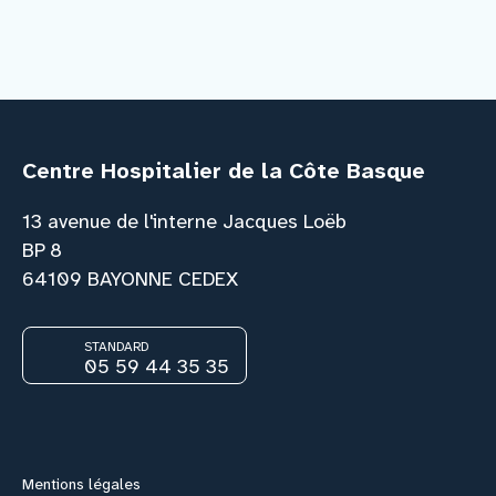
Centre Hospitalier de la Côte Basque
13 avenue de l'interne Jacques Loëb
BP 8
64109 BAYONNE CEDEX
STANDARD
05 59 44 35 35
Facebook
Instagram
Youtube
Link
Mentions légales