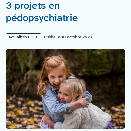
3 projets en
Nous rejoindre
pédopsychiatrie
Vous former
Actualités CHCB
Publié le 10 octobre 2023
Venir au CHCB
Espace agent
Faire un don
Contact