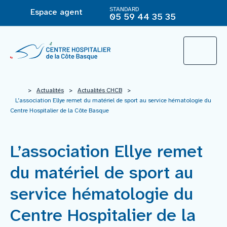
STANDARD
Espace agent
05 59 44 35 35
L’Hôpital
>
Actualités
>
Actualités CHCB
>
L’association Ellye remet du matériel de sport au service hématologie du
Centre Hospitalier de la Côte Basque
Le groupement hospitalier
L’association Ellye remet
Offre de soins
du matériel de sport au
Agir pour ma santé
service hématologie du
Centre Hospitalier de la
Vous êtes