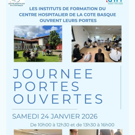
Nous rejoindre
Vous former
Venir au CHCB
Espace agent
Faire un don
Contact