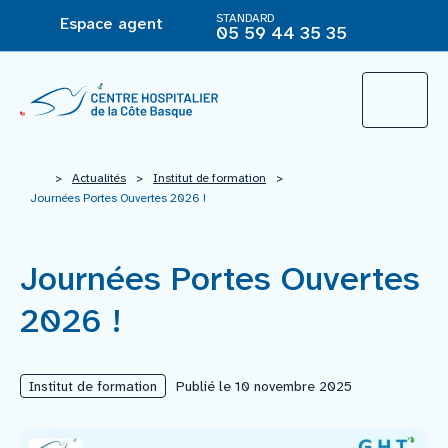
STANDARD
Espace agent
05 59 44 35 35
L’Hôpital
>
Actualités
>
Institut de formation
>
Journées Portes Ouvertes 2026 !
Le groupement hospitalier
Journées Portes Ouvertes
Offre de soins
2026 !
Agir pour ma santé
Institut de formation
Publié le 10 novembre 2025
Vous êtes