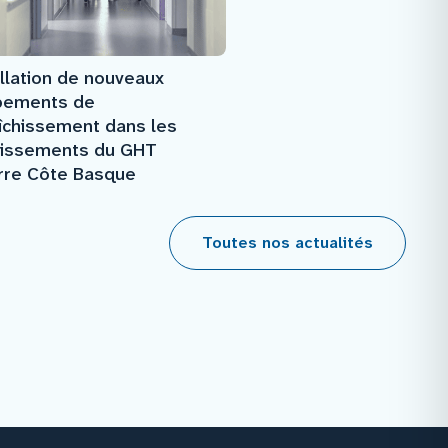
llation de nouveaux
pements de
aîchissement dans les
lissements du GHT
rre Côte Basque
Toutes nos actualités