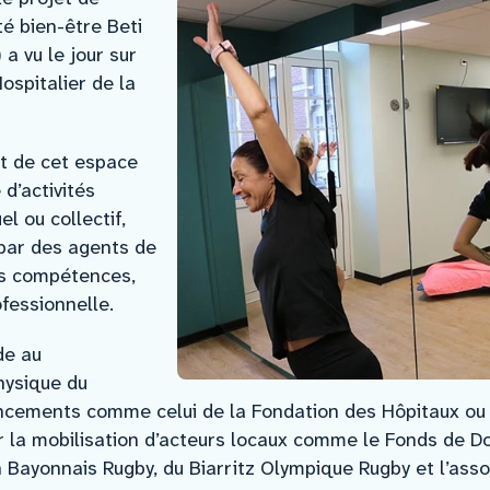
té bien-être Beti
a vu le jour sur
ospitalier de la
nt de cet espace
d’activités
el ou collectif,
par des agents de
es compétences,
ofessionnelle.
de au
hysique du
ancements comme celui de la Fondation des Hôpitaux ou 
r la mobilisation d’acteurs locaux comme le Fonds de D
on Bayonnais Rugby, du Biarritz Olympique Rugby et l’ass