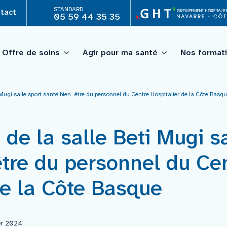
STANDARD
tact
05 59 44 35 35
Offre de soins
Agir pour ma santé
Nos format
 Mugi salle sport santé bien- être du personnel du Centre Hospitalier de la Côte Basq
 IFAS)
Projet d’établissement
Personnes âgées
Professionnels
Recherche clinique
CESU 64A)
Projet médico soignant par
Psychiatrie
 de la salle Beti Mugi sa
Télémédecine
ublique
Les chiffres et indicateurs 
Laboratoire
Organisation médicale
être du personnel du Ce
Annuaire
Pharmacie
de la Côte Basque
Quoi de neuf ?
Icance – institut de cancér
Hospi’line
Pilot’âge
ier 2024