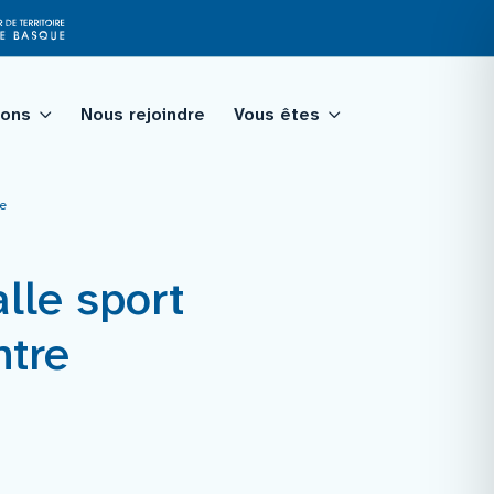
ions
Nous rejoindre
Vous êtes
ue
tagé
lle sport
qualité
ntre
ologie