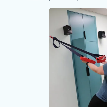
Nous rejoindre
Vous former
Venir au CHCB
Espace agent
Faire un don
Contact