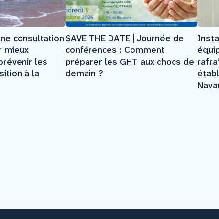
SAVE THE DATE | Journée de
ne consultation
Insta
conférences : Comment
r mieux
équi
préparer les GHT aux chocs de
révenir les
rafr
demain ?
ition à la
étab
Nava