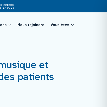
ions
Nous rejoindre
Vous êtes
tagé
 musique et
qualité
des patients
ologie