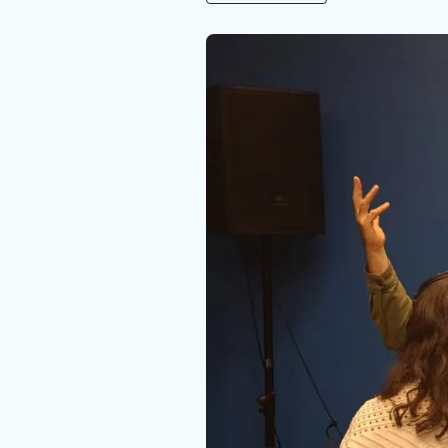
Nous rejoindre
Vous former
Venir au CHCB
Espace agent
Faire un don
Contact