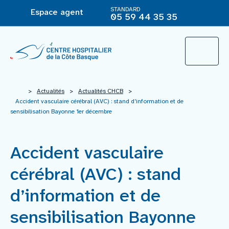
STANDARD
Espace agent
05 59 44 35 35
L’Hôpital
>
Actualités
>
Actualités CHCB
>
Accident vasculaire cérébral (AVC) : stand d’information et de
sensibilisation Bayonne 1er décembre
Le groupement hospitalier
Accident vasculaire
Offre de soins
cérébral (AVC) : stand
Agir pour ma santé
d’information et de
sensibilisation Bayonne
Vous êtes