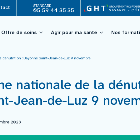
STANDARD
tact
05 59 44 35 35
Offre de soins
Agir pour ma santé
Nos format
a dénutrition : Bayonne Saint-Jean-de-Luz 9 novembre
 IFAS)
Projet d’établissement
Personnes âgées
Professionnels
Recherche clinique
CESU 64A)
Projet médico soignant par
Psychiatrie
 nationale de la dénutr
Télémédecine
ublique
Les chiffres et indicateurs 
Laboratoire
Organisation médicale
nt-Jean-de-Luz 9 nove
Annuaire
Pharmacie
Quoi de neuf ?
embre 2023
Icance – institut de cancér
Hospi’line
Pilot’âge