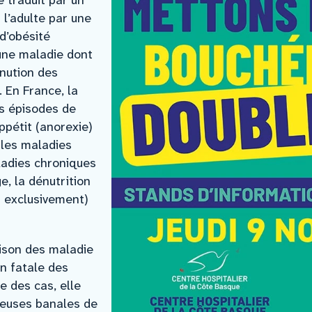
e traduit par un
 l’adulte par une
d’obésité
 une maladie dont
inution des
. En France, la
es épisodes de
pétit (anorexie)
les maladies
adies chroniques
e, la dénutrition
s exclusivement)
rison des maladie
on fatale des
e des cas, elle
ieuses banales de