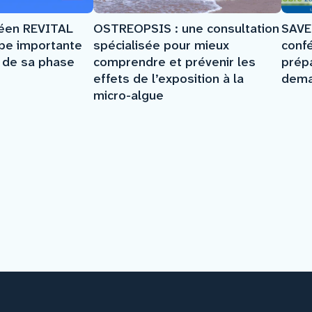
SAVE
péen REVITAL
OSTREOPSIS : une consultation
conf
ape importante
spécialisée pour mieux
prép
e de sa phase
comprendre et prévenir les
dema
effets de l’exposition à la
micro-algue