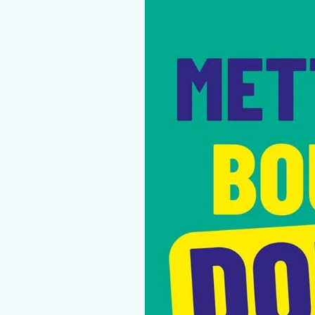
Nous rejoindre
Vous former
Venir au CHCB
Espace agent
Faire un don
Contact