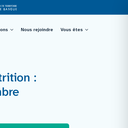
ions
Nous rejoindre
Vous êtes
tagé
ition :
qualité
mbre
ologie