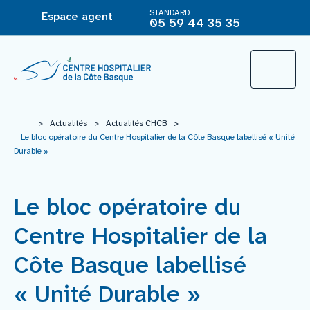
STANDARD
Espace agent
05 59 44 35 35
L’Hôpital
>
Actualités
>
Actualités CHCB
>
Le bloc opératoire du Centre Hospitalier de la Côte Basque labellisé « Unité
Durable »
Le groupement hospitalier
Le bloc opératoire du
Offre de soins
Centre Hospitalier de la
Agir pour ma santé
Côte Basque labellisé
« Unité Durable »
Vous êtes