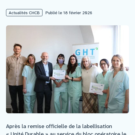
Actualités CHCB
Publié le 18 février 2026
Nous rejoindre
Vous former
Venir au CHCB
Espace agent
Faire un don
Contact
Après la remise officielle de la labellisation
« Unité Durable » au service du bloc opératoire le