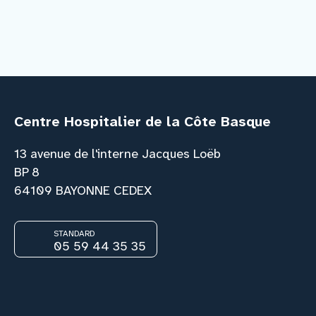
Centre Hospitalier de la Côte Basque
13 avenue de l'interne Jacques Loëb
BP 8
64109 BAYONNE CEDEX
STANDARD
05 59 44 35 35
Facebook
Instagram
Youtube
Link